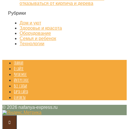
отказываться от кирпича и дерева
Рубрики
Дом и уют
Здоровье и красота
Оборудование
Семья и ребенок
Технологии
Главная
О сайте
Читаемое
Интересное
Все статьи
Карта сайта
Контакты
© 2026 nafanya-express.ru