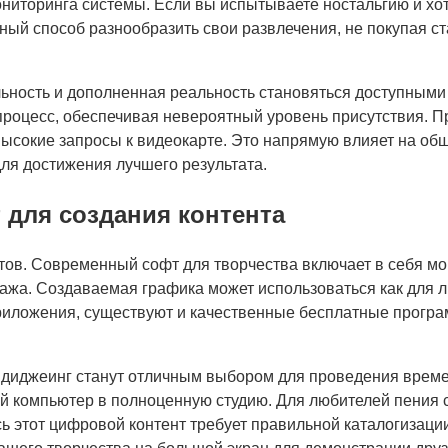
ниторинга системы. Если вы испытываете ностальгию и хот
ный способ разнообразить свои развлечения, не покупая с
еальность и дополненная реальность становяться доступны
процесс, обеспечивая невероятный уровень присутствия. 
 высокие запросы к видеокарте. Это напрямую влияет на о
ля достижения лучшего результата.
 для создания контента
тов. Современный софт для творчества включает в себя м
а. Создаваемая графика может использоваться как для лич
риложения, существуют и качественные бесплатные програ
и диджеинг станут отличным выбором для проведения време
ой компьютер в полноценную студию. Для любителей пения
ь этот цифровой контент требует правильной каталогизаци