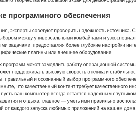
ашего творчества на большой экран для демонстрации друз
ке программного обеспечения
ния, эксперты советуют проверить надежность источника. 
выбором между универсальными комбайнами и узкоспециали
ми задачами, предоставляя более глубокие настройки инт
ецифические плагины или внешнее оборудование.
х программ может замедлить работу операционной системы
может поддерживать высокую скорость отклика и стабильнос
ы, правильный и осознанный выбор программного обеспече
ите, что качественный контент требует качественного инс
 пусть ваш компьютер всегда остается надежным спутник
звития и отдыха, главное — уметь ими правильно восполь
ий от каждого запуска любимых приложений на вашем дома