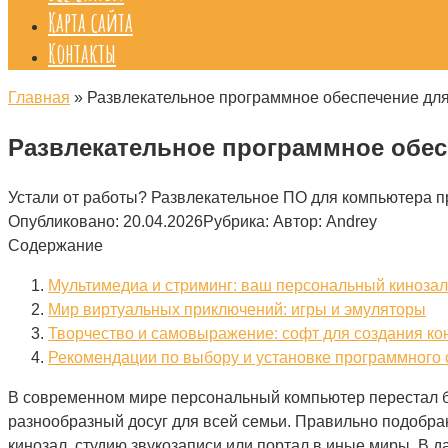
Карта сайта
Контакты
Главная
»
Развлекательное программное обеспечение дл
Развлекательное программное обес
Устали от работы? Развлекательное ПО для компьютера пр
Опубликовано:
20.04.2026
Рубрика:
Автор:
Andrey
Содержание
Мультимедиа и стриминг: ваш персональный кинозал
Мир виртуальных приключений: игры и эмуляторы
Творчество и самовыражение: софт для создания ко
Рекомендации по выбору и установке программного
В современном мире персональный компьютер перестал б
разнообразный досуг для всей семьи. Правильно подобр
кинозал, студию звукозаписи или портал в иные миры. В д