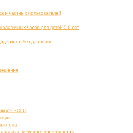
са и частных пользователей
нологичных часов для детей 5-8 лет
поддержать без давления
 решения
 школе SOLO
нкции
пьютера
 анализа дискового пространства