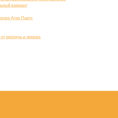
льный вариант
врора Агро Партс
от кирпича и дерева