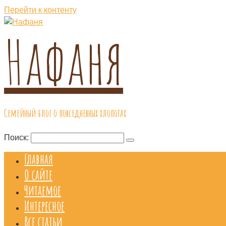
Перейти к контенту
Нафаня
Семейный блог о повседневных хлопотах
Поиск:
Главная
О сайте
Читаемое
Интересное
Все статьи