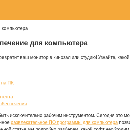
я компьютера
печение для компьютера
евратит ваш монитор в кинозал или студию! Узнайте, какой
 на ПК
нтента
 обеспечения
ыть исключительно рабочим инструментом. Сегодня это м
анное
развлекательное ПО программы для компьютера
позв
анной статье мы подробно разберем, какой софт необходим 