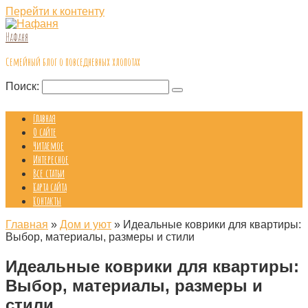
Перейти к контенту
Нафаня
Семейный блог о повседневных хлопотах
Поиск:
Главная
О сайте
Читаемое
Интересное
Все статьи
Карта сайта
Контакты
Главная
»
Дом и уют
»
Идеальные коврики для квартиры:
Выбор, материалы, размеры и стили
Идеальные коврики для квартиры:
Выбор, материалы, размеры и
стили