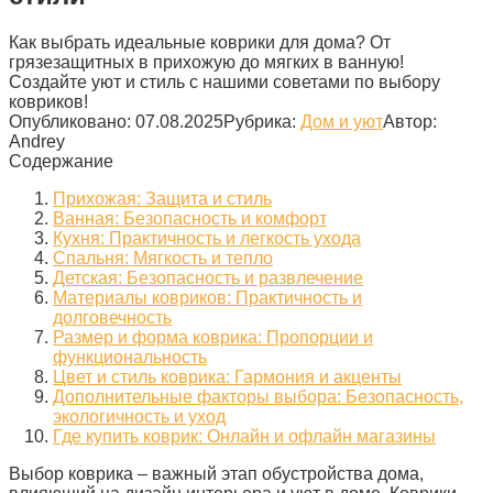
Как выбрать идеальные коврики для дома? От
грязезащитных в прихожую до мягких в ванную!
Создайте уют и стиль с нашими советами по выбору
ковриков!
Опубликовано:
07.08.2025
Рубрика:
Дом и уют
Автор:
Andrey
Содержание
Прихожая: Защита и стиль
Ванная: Безопасность и комфорт
Кухня: Практичность и легкость ухода
Спальня: Мягкость и тепло
Детская: Безопасность и развлечение
Материалы ковриков: Практичность и
долговечность
Размер и форма коврика: Пропорции и
функциональность
Цвет и стиль коврика: Гармония и акценты
Дополнительные факторы выбора: Безопасность,
экологичность и уход
Где купить коврик: Онлайн и офлайн магазины
Выбор коврика – важный этап обустройства дома,