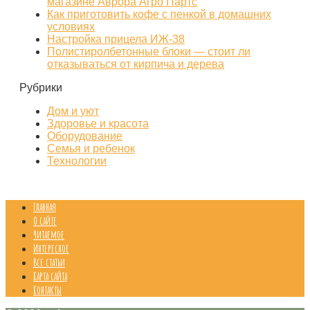
магазине Аврора Агро Партс
Как приготовить кофе с пенкой в домашних
условиях
Настройка прицела ИЖ‑38
Полистиролбетонные блоки — стоит ли
отказываться от кирпича и дерева
Рубрики
Дом и уют
Здоровье и красота
Оборудование
Семья и ребенок
Технологии
Главная
О сайте
Читаемое
Интересное
Все статьи
Карта сайта
Контакты