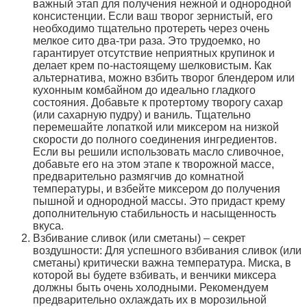
важный этап для получения нежной и однородной
консистенции. Если ваш творог зернистый, его
необходимо тщательно протереть через очень
мелкое сито два-три раза. Это трудоемко, но
гарантирует отсутствие неприятных крупинок и
делает крем по-настоящему шелковистым. Как
альтернатива, можно взбить творог блендером или
кухонным комбайном до идеально гладкого
состояния. Добавьте к протертому творогу сахар
(или сахарную пудру) и ваниль. Тщательно
перемешайте лопаткой или миксером на низкой
скорости до полного соединения ингредиентов.
Если вы решили использовать масло сливочное,
добавьте его на этом этапе к творожной массе,
предварительно размягчив до комнатной
температуры, и взбейте миксером до получения
пышной и однородной массы. Это придаст крему
дополнительную стабильность и насыщенность
вкуса.
Взбивание сливок (или сметаны) – секрет
воздушности: Для успешного взбивания сливок (или
сметаны) критически важна температура. Миска, в
которой вы будете взбивать, и венчики миксера
должны быть очень холодными. Рекомендуем
предварительно охлаждать их в морозильной