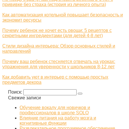
прививке без страха (история из личного опыта)
Как автоматизация котельной повышает безопасность и
экономит ресурсы
Почему ребенок не хочет есть овощи: 5 рецептов с
секретными ингредиентами (для детей 4-8 лет)
Стили дизайна интерьера: Обзор основных стилей и
направлений
Почему ваш ребенок стесняется отвечать на уроках:
упражнения для уверенности у школьников 8-12 лет
Как добавить уют в интерьер с помощью простых
предметов декора
Поиск:
Свежие записи
Обучение вокалу для новичков и
профессионалов в школе SOLO
Влияние питания на работу мозга и
когнитивные функции
Развлекательное программное обеспечение