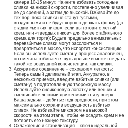
камере 10-15 минут. Начните взбивать холодные
сливки на низкой скорости, постепенно увеличивая
ее до средней, а затем до высокой. Взбивайте до
тех пор, пока сливки не станут густыми,
воздушными и не будут хорошо держать форму (до
стадии «мягких пиков», если вы готовите легкий
крем, или «твердых пиков» для более стабильного
крема для торта); Будьте предельно внимательны:
перевзбитые сливки могут расслоиться и
превратиться в масло, что испортит консистенцию.
Если вы используете сметану, процесс аналогичен,
но сметана взбивается чуть дольше и может не дать
такой же воздушной консистенции, как сливки.
Аккуратное соединение – сохраняем легкость:
Теперь самый деликатный этап. Аккуратно, в
несколько приемов, введите взбитые сливки (или
сметану) в подготовленную творожную массу.
Используйте силиконовую лопатку или венчик и
смешивайте легкими движениями снизу вверх.
Ваша задача – добиться однородности, при этом
максимально сохранив воздушность взбитых
сливок. Не взбивайте миксером на высокой
скорости на этом этапе, чтобы не осадить крем и не
потерять его нежную текстуру.
Охлаждение и стабилизация – ключ к идеальной