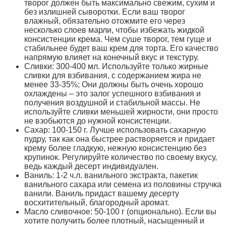
творог должен быть максимально свежим, сухим и
без излишней сыворотки. Если ваш творог
влажный, обязательно отожмите его через
несколько слоев марли, чтобы избежать жидкой
консистенции крема. Чем суше творог, тем гуще и
стабильнее будет ваш крем для торта. Его качество
напрямую влияет на конечный вкус и текстуру.
Сливки: 300-400 мл. Используйте только жирные
сливки для взбивания, с содержанием жира не
менее 33-35%; Они должны быть очень хорошо
охлаждены – это залог успешного взбивания и
получения воздушной и стабильной массы. Не
используйте сливки меньшей жирности, они просто
не взобьются до нужной консистенции.
Сахар: 100-150 г. Лучше использовать сахарную
пудру, так как она быстрее растворяется и придает
крему более гладкую, нежную консистенцию без
крупинок. Регулируйте количество по своему вкусу,
ведь каждый десерт индивидуален.
Ваниль: 1-2 ч.л. ванильного экстракта, пакетик
ванильного сахара или семена из половины стручка
ванили. Ваниль придаст вашему десерту
восхитительный, благородный аромат.
Масло сливочное: 50-100 г (опционально). Если вы
хотите получить более плотный, насыщенный и