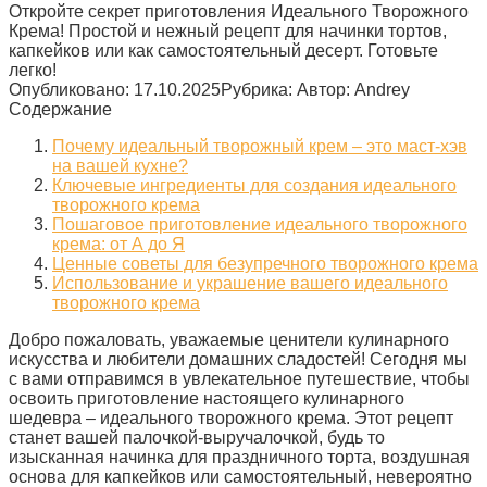
Откройте секрет приготовления Идеального Творожного
Крема! Простой и нежный рецепт для начинки тортов,
капкейков или как самостоятельный десерт. Готовьте
легко!
Опубликовано:
17.10.2025
Рубрика:
Автор:
Andrey
Содержание
Почему идеальный творожный крем – это маст-хэв
на вашей кухне?
Ключевые ингредиенты для создания идеального
творожного крема
Пошаговое приготовление идеального творожного
крема: от А до Я
Ценные советы для безупречного творожного крема
Использование и украшение вашего идеального
творожного крема
Добро пожаловать, уважаемые ценители кулинарного
искусства и любители домашних сладостей! Сегодня мы
с вами отправимся в увлекательное путешествие, чтобы
освоить приготовление настоящего кулинарного
шедевра – идеального творожного крема. Этот рецепт
станет вашей палочкой-выручалочкой, будь то
изысканная начинка для праздничного торта, воздушная
основа для капкейков или самостоятельный, невероятно