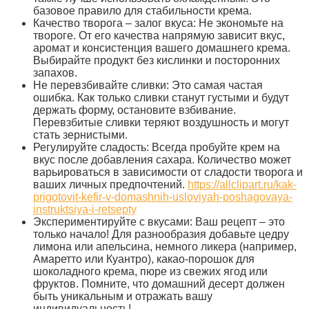
базовое правило для стабильности крема.
Качество творога – залог вкуса: Не экономьте на
твороге. От его качества напрямую зависит вкус,
аромат и консистенция вашего домашнего крема.
Выбирайте продукт без кислинки и посторонних
запахов.
Не перевзбивайте сливки: Это самая частая
ошибка. Как только сливки станут густыми и будут
держать форму, остановите взбивание.
Перевзбитые сливки теряют воздушность и могут
стать зернистыми.
Регулируйте сладость: Всегда пробуйте крем на
вкус после добавления сахара. Количество может
варьироваться в зависимости от сладости творога и
ваших личных предпочтений.
https://allclipart.ru/kak-
prigotovit-kefir-v-domashnih-usloviyah-poshagovaya-
instruktsiya-i-retsepty
Экспериментируйте с вкусами: Ваш рецепт – это
только начало! Для разнообразия добавьте цедру
лимона или апельсина, немного ликера (например,
Амаретто или Куантро), какао-порошок для
шоколадного крема, пюре из свежих ягод или
фруктов. Помните, что домашний десерт должен
быть уникальным и отражать вашу
индивидуальность!