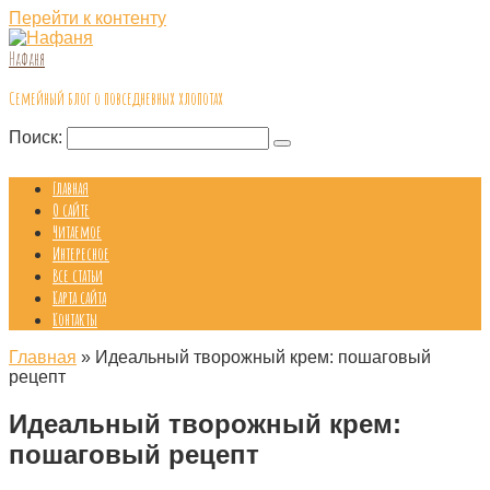
Перейти к контенту
Нафаня
Семейный блог о повседневных хлопотах
Поиск:
Главная
О сайте
Читаемое
Интересное
Все статьи
Карта сайта
Контакты
Главная
»
Идеальный творожный крем: пошаговый
рецепт
Идеальный творожный крем:
пошаговый рецепт