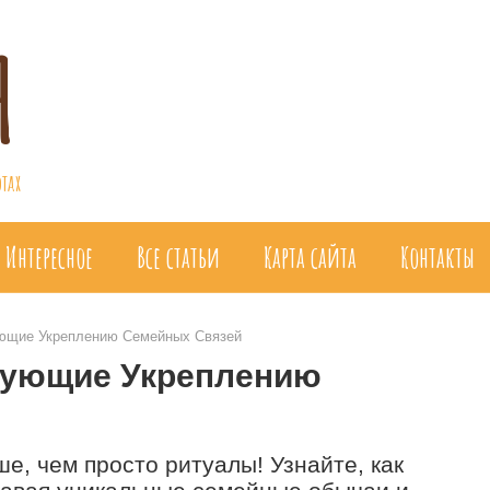
я
тах
Интересное
Все статьи
Карта сайта
Контакты
ующие Укреплению Семейных Связей
вующие Укреплению
е, чем просто ритуалы! Узнайте, как