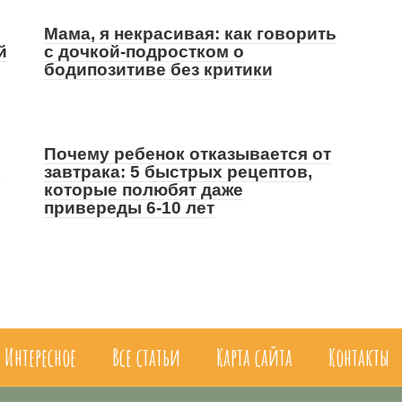
Мама, я некрасивая: как говорить
й
с дочкой-подростком о
бодипозитиве без критики
Почему ребенок отказывается от
е
завтрака: 5 быстрых рецептов,
которые полюбят даже
привереды 6-10 лет
Интересное
Все статьи
Карта сайта
Контакты