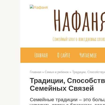
Перейти
Нафан
к
контенту
Семейный блог о повседневных хлопо
Главная
О сайте
Читаемое
Главная
»
Семья и ребенок
»
Традиции, Способств
Традиции, Способст
Семейных Связей
Семейные традиции – это больш