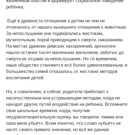
жизненным опытом и формирует социальное поведение
ребёнка.
Ещё в древности отношение к детям ни чем не
отличалось от нашего нынешнего отношения к животным.
За непослушание они подвергались жестоким,
мучительным, порой приводящим к смерти, наказаниям.
На местах древних римских захоронений, археологи
нашли останки тысяч маленьких мальчиков, забитых до
смерти их отцами за непослушание. Но со временем,
наше общество становится всё более цивилизованным, и
большинство семей отказалось от жестоких методов
воспитания детей.
Но, к сожалению, и сейчас родители прибегают к
насильственным или устрашающим методам, когда не
находят других путей воздействия на ребенка. Вспомните
свои школьные времена, когда, получив
неудовлетворительную оценку, вы говорили: «мама или
папа меня убьёт». Всем понятно, что слово «убьёт» не
несёт своего прямого значения, но всё же данная