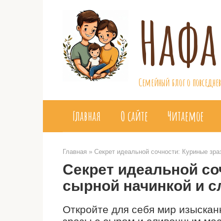
Перейти
Нафа
к
контенту
Семейный блог о повседнев
Главная
О сайте
Читаемое
Главная
»
Секрет идеальной сочности: Куриные зр
Секрет идеальной со
сырной начинкой и 
Откройте для себя мир изыскан