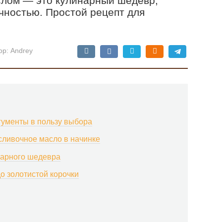
слом — это кулинарный шедевр,
чностью. Простой рецепт для
ор:
Andrey
гументы в пользу выбора
сливочное масло в начинке
нарного шедевра
о золотистой корочки