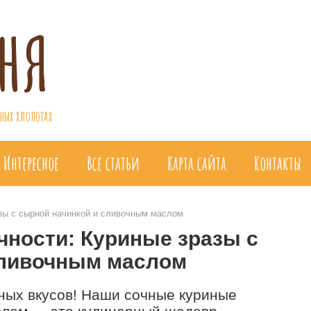
ня
ных хлопотах
Интересное
Все статьи
Карта сайта
Контакты
азы с сырной начинкой и сливочным маслом
чности: Куриные зразы с
сливочным маслом
ных вкусов! Наши сочные куриные