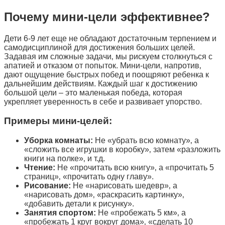
Почему мини-цели эффективнее?
Дети 6-9 лет еще не обладают достаточным терпением и
самодисциплиной для достижения больших целей.
Задавая им сложные задачи‚ мы рискуем столкнуться с
апатией и отказом от попыток. Мини-цели‚ напротив‚
дают ощущение быстрых побед и поощряют ребенка к
дальнейшим действиям. Каждый шаг к достижению
большой цели – это маленькая победа‚ которая
укрепляет уверенность в себе и развивает упорство.
Примеры мини-целей:
Уборка комнаты:
Не «убрать всю комнату»‚ а
«сложить все игрушки в коробку»‚ затем «разложить
книги на полке»‚ и т.д.
Чтение:
Не «прочитать всю книгу»‚ а «прочитать 5
страниц»‚ «прочитать одну главу».
Рисование:
Не «нарисовать шедевр»‚ а
«нарисовать дом»‚ «раскрасить картинку»‚
«добавить детали к рисунку».
Занятия спортом:
Не «пробежать 5 км»‚ а
«пробежать 1 круг вокруг дома»‚ «сделать 10