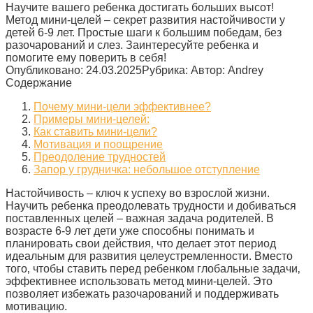
Научите вашего ребенка достигать больших высот!
Метод мини-целей – секрет развития настойчивости у
детей 6-9 лет. Простые шаги к большим победам, без
разочарований и слез. Заинтересуйте ребенка и
помогите ему поверить в себя!
Опубликовано:
24.03.2025
Рубрика:
Автор:
Andrey
Содержание
Почему мини-цели эффективнее?
Примеры мини-целей:
Как ставить мини-цели?
Мотивация и поощрение
Преодоление трудностей
Запор у грудничка: небольшое отступление
Настойчивость – ключ к успеху во взрослой жизни.
Научить ребенка преодолевать трудности и добиваться
поставленных целей – важная задача родителей. В
возрасте 6-9 лет дети уже способны понимать и
планировать свои действия‚ что делает этот период
идеальным для развития целеустремленности. Вместо
того‚ чтобы ставить перед ребенком глобальные задачи‚
эффективнее использовать метод мини-целей. Это
позволяет избежать разочарований и поддерживать
мотивацию.