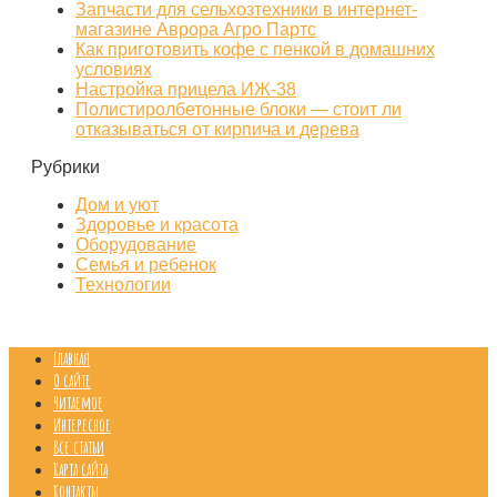
Запчасти для сельхозтехники в интернет-
магазине Аврора Агро Партс
Как приготовить кофе с пенкой в домашних
условиях
Настройка прицела ИЖ‑38
Полистиролбетонные блоки — стоит ли
отказываться от кирпича и дерева
Рубрики
Дом и уют
Здоровье и красота
Оборудование
Семья и ребенок
Технологии
Главная
О сайте
Читаемое
Интересное
Все статьи
Карта сайта
Контакты