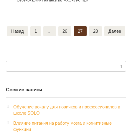
ребенок кричит на весь зал «ХОЧУ!». При
Пагинация
Назад
1
…
26
27
28
Далее
записей
Поиск:
Свежие записи
Обучение вокалу для новичков и профессионалов в
школе SOLO
Влияние питания на работу мозга и когнитивные
функции