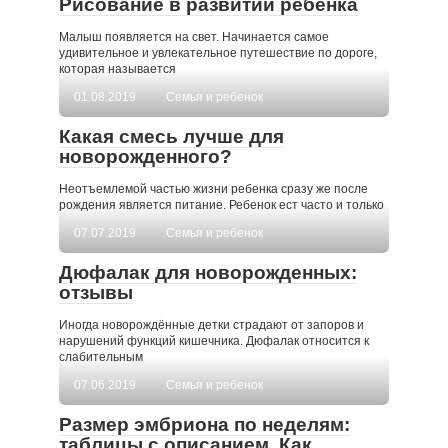
Рисование в развитии ребёнка
Малыш появляется на свет. Начинается самое
удивительное и увлекательное путешествие по дороге,
которая называется
01.08.2019
Семья и ребенок
Какая смесь лучше для
новорожденного?
Неотъемлемой частью жизни ребенка сразу же после
рождения является питание. Ребенок ест часто и только
07.07.2019
Семья и ребенок
Дюфалак для новорожденных:
отзывы
Иногда новорождённые детки страдают от запоров и
нарушений функций кишечника. Дюфалак относится к
слабительным
07.06.2019
Семья и ребенок
Размер эмбриона по неделям:
таблицы с описанием. Как