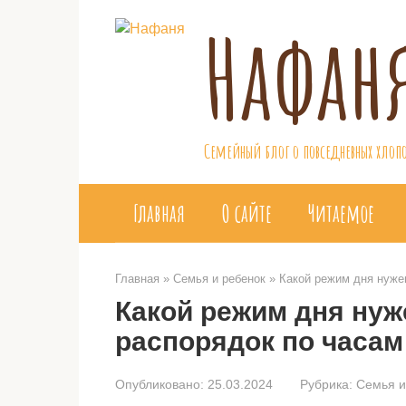
Перейти
Нафан
к
контенту
Семейный блог о повседневных хлопо
Главная
О сайте
Читаемое
Главная
»
Семья и ребенок
»
Какой режим дня нуже
Какой режим дня нуж
распорядок по часам
Опубликовано:
25.03.2024
Рубрика:
Семья и