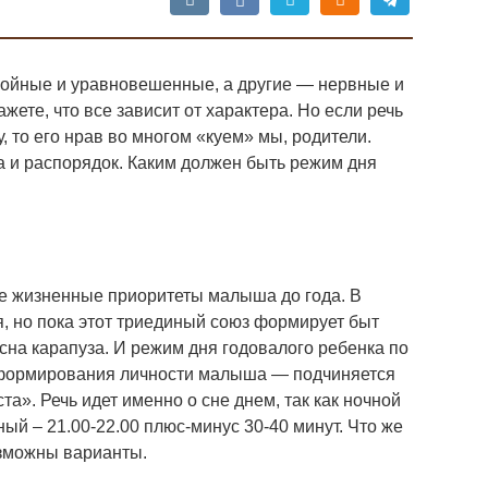
окойные и уравновешенные, а другие — нервные и
жете, что все зависит от характера. Но если речь
у, то его нрав во многом «куем» мы, родители.
 и распорядок. Каким должен быть режим дня
ые жизненные приоритеты малыша до года. В
, но пока этот триединый союз формирует быт
 сна карапуза. И режим дня годовалого ребенка по
 формирования личности малыша — подчиняется
ста». Речь идет именно о сне днем, так как ночной
ый – 21.00-22.00 плюс-минус 30-40 минут. Что же
озможны варианты.