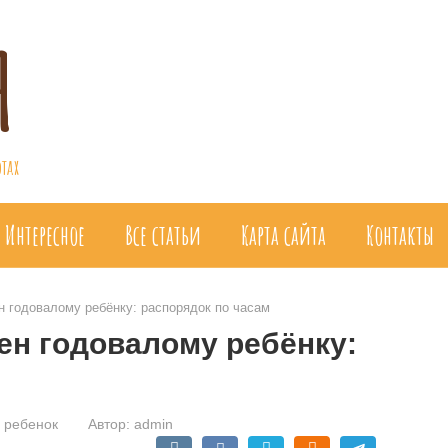
я
тах
Интересное
Все статьи
Карта сайта
Контакты
н годовалому ребёнку: распорядок по часам
ен годовалому ребёнку:
 ребенок
Автор:
admin