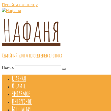
Перейти к контенту
Нафаня
Семейный блог о повседневных хлопотах
Поиск:
Главная
О сайте
Читаемое
Интересное
Все статьи