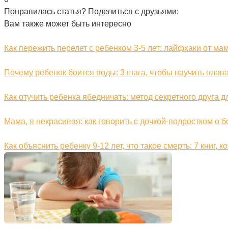
Понравилась статья? Поделиться с друзьями:
Вам также может быть интересно
Как пережить перелет с ребенком 3-5 лет: лайфхаки от м
Почему ребенок боится воды: 3 шага, чтобы научить плава
Как отучить ребенка ябедничать: метод секретного друга дл
Мама, я некрасивая: как говорить с дочкой-подростком о 
Как объяснить ребенку 9-12 лет, что такое смерть: 7 книг,