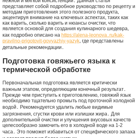
нежной и мягкой консистенции․ Данная статья
представляет собой подробное руководство по рецепту и
методам приготовления этого полезного продукта,
акцентируя внимание на ключевых аспектах, таких как
как варить, сколько варить и нюансы очистки, что
является основой для создания кулинарного шедевра,
как подробно описано на
https://alena-leonova․ru/kak-
pravilno-prigotovit-govyazhiy-yazyk
, где представлены
детальные рекомендации․
Подготовка говяжьего языка к
термической обработке
Первоначальная подготовка является критически
важным этапом, определяющим конечный результат․
Прежде чем приступить к приготовлению, говяжий язык
необходимо тщательно промыть под проточной холодной
водой․ Рекомендуется удалить любые видимые
загрязнения, сгустки крови или излишки жира․ Для
дополнительной очистки и улучшения вкусовых качеств
целесообразно замочить его в холодной воде на 1-2
часа․ Это поможет избавиться от специфического запаха