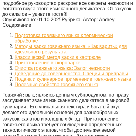
подробное руководство раскроет все секреты нежности и
богатого вкуса этого изысканного деликатеса. От закусок
до салатов – удивите гостей!
Опубликовано:
01.10.2025
Рубрика:
Автор:
Andrey
Содержание
Подготовка говяжьего языка к термической
обработке
Методы варки говяжьего языка: «Как варить» для
идеального результата
Классический метод варки в кастрюле
Приготовление в скороварке
Очистка говяжьего языка: Залог нежности
Доведение до совершенства: Специи и приправы
Подача и кулинарное применение говяжьего языка
Полезные свойства говяжьего языка
Говяжий язык, являясь ценным субпродуктом, по праву
заслуживает звания изысканного деликатеса в мировой
кулинарии․ Его уникальная текстура и богатый вкус
делают его идеальной основой для разнообразных
закусок, салатов и холодных блюд․ Приготовление
говяжьего языка требует соблюдения определенных
технологических этапов, чтобы достичь желаемой