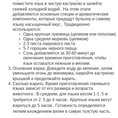
поместите язык в чистую кастрюлю и залейте
свежей холодной водой․ На этом этапе
добавляются основные специи и ароматические
компоненты, которые придадут бульону и самому
языку насыщенный вкус․ Традиционно
используются:
Одна крупная луковица (целиком или пополам)
Одна средняя морковь (целиком)
2-3 листа лаврового листа
5-7 горошин черного перца
Соль добавляется за 30-60 минут до
окончания времени приготовления, чтобы
язык оставался нежным и мягким․
Основная варка: Доведите воду до кипения, затем
уменьшите огонь до минимума, накройте кастрюлю
крышкой и продолжайте варить․
Сколько варить: Время приготовления говяжьего
языка зависит от его размера и возраста
животного․ В среднем, для языка весом 1-1․5 кг
требуется от 2․5 до 4 часов․ Крупные языки могут
вариться до 5 часов․ Готовность определяется
легким вхождением вилки в самую толстую часть․