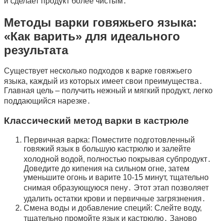
и сделает продукт более чистым․
Методы варки говяжьего языка:
«Как варить» для идеального
результата
Существует несколько подходов к варке говяжьего
языка, каждый из которых имеет свои преимущества․
Главная цель – получить нежный и мягкий продукт, легко
поддающийся нарезке․
Классический метод варки в кастрюле
Первичная варка: Поместите подготовленный
говяжий язык в большую кастрюлю и залейте
холодной водой, полностью покрывая субпродукт․
Доведите до кипения на сильном огне, затем
уменьшите огонь и варите 10-15 минут, тщательно
снимая образующуюся пену․ Этот этап позволяет
удалить остатки крови и первичные загрязнения․
Смена воды и добавление специй: Слейте воду,
тщательно промойте язык и кастрюлю․ Заново