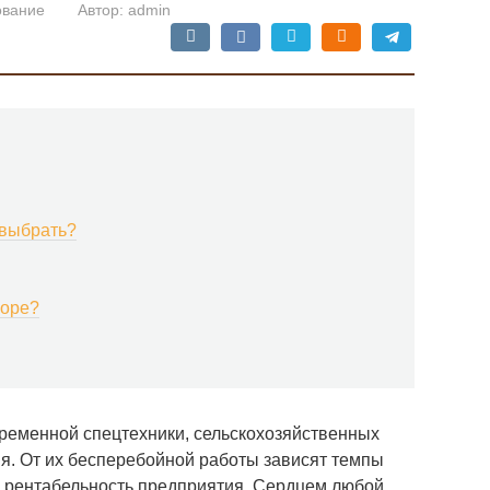
ование
Автор:
admin
 выбрать?
боре?
ременной спецтехники, сельскохозяйственных
. От их бесперебойной работы зависят темпы
е, рентабельность предприятия. Сердцем любой