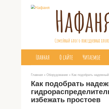
Перейти
Нафан
к
контенту
Семейный блог о повседневных хлопо
Главная
О сайте
Читаемое
Главная
»
Оборудование
»
Как подобрать надежный
Как подобрать наде
гидрораспределитель
избежать простоев