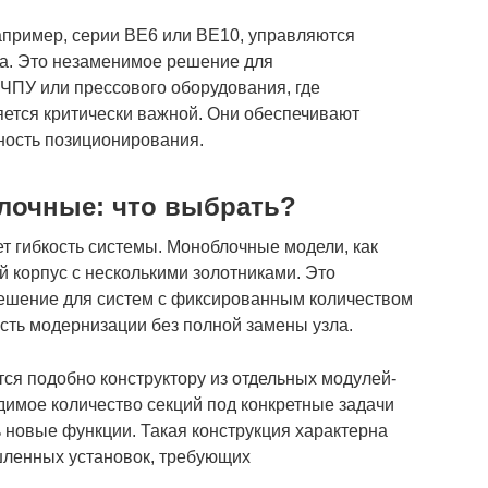
апример, серии ВЕ6 или ВЕ10, управляются
ра. Это незаменимое решение для
 ЧПУ или прессового оборудования, где
яется критически важной. Они обеспечивают
ность позиционирования.
лочные: что выбрать?
т гибкость системы. Моноблочные модели, как
й корпус с несколькими золотниками. Это
решение для систем с фиксированным количеством
ость модернизации без полной замены узла.
я подобно конструктору из отдельных модулей-
димое количество секций под конкретные задачи
ь новые функции. Такая конструкция характерна
шленных установок, требующих