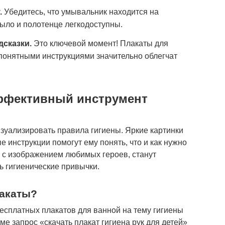
.
Убедитесь, что умывальник находится на
мыло и полотенце легкодоступны.
сказки.
Это ключевой момент! Плакаты для
 понятными инструкциями значительно облегчат
эффективный инструмент
изуализировать правила гигиены. Яркие картинки
е инструкции помогут ему понять, что и как нужно
о с изображением любимых героев, станут
 гигиенические привычки.
лакаты?
есплатных плакатов для ванной на тему гигиены
ме запрос «скачать плакат гигиена рук для детей»