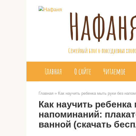
Перейти
Нафан
к
контенту
Семейный блог о повседневных хлопо
Главная
О сайте
Читаемое
Главная
»
Как научить ребенка мыть руки без напом
Как научить ребенка
напоминаний: плакат
ванной (скачать бесп