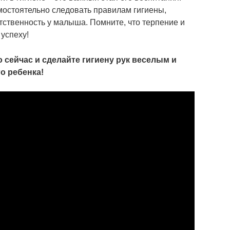
остоятельно следовать правилам гигиены,
тственность у малыша. Помните, что терпение и
успеху!
 сейчас и сделайте гигиену рук веселым и
о ребенка!