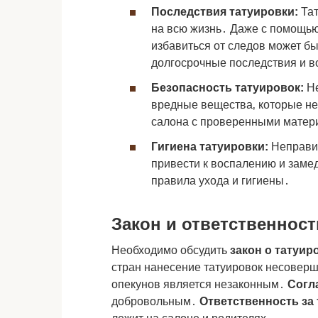
Последствия татуировки:
Тат
на всю жизнь․ Даже с помощь
избавиться от следов может бы
долгосрочные последствия и 
Безопасность татуировок:
Не
вредные вещества‚ которые н
салона с проверенными матери
Гигиена татуировки:
Неправил
привести к воспалению и заме
правила ухода и гигиены․
Закон и ответственност
Необходимо обсудить
закон о татуи
стран нанесение татуировок несоверш
опекунов является незаконным․
Согл
добровольным․
Ответственность за