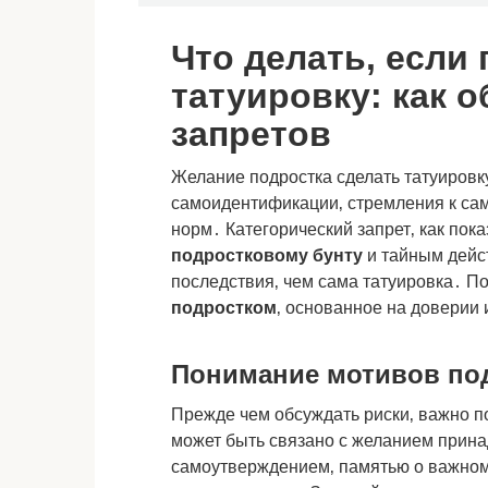
Что делать‚ если 
татуировку: как о
запретов
Желание подростка сделать татуировку
самоидентификации‚ стремления к са
норм․ Категорический запрет‚ как пока
подростковому бунту
и тайным дейст
последствия‚ чем сама татуировка․ П
подростком
‚ основанное на доверии
Понимание мотивов по
Прежде чем обсуждать риски‚ важно п
может быть связано с желанием прина
самоутверждением‚ памятью о важном