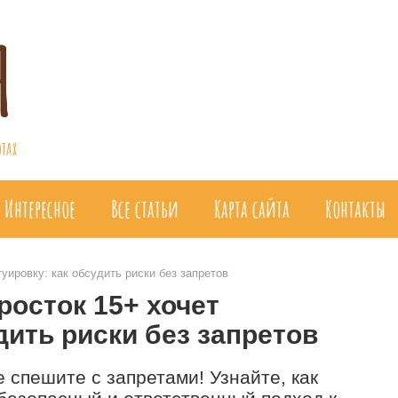
я
тах
Интересное
Все статьи
Карта сайта
Контакты
уировку: как обсудить риски без запретов
росток 15+ хочет
дить риски без запретов
 спешите с запретами! Узнайте, как