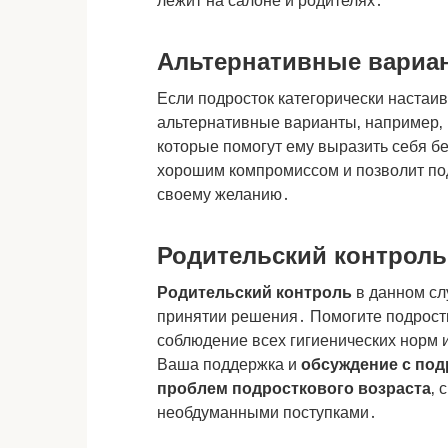
лежит на салоне и родителях․
Альтернативные вариа
Если подросток категорически настаи
альтернативные варианты‚ например‚ 
которые помогут ему выразить себя бе
хорошим компромиссом и позволит подр
своему желанию․
Родительский контроль
Родительский контроль
в данном слу
принятии решения․ Помогите подрост
соблюдение всех гигиенических норм 
Ваша поддержка и
обсуждение с под
проблем подросткового возраста
‚ 
необдуманными поступками․