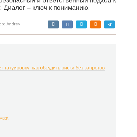
 безопасный и ответственный подход к
 Диалог – ключ к пониманию!
ор:
Andrey
т татуировку: как обсудить риски без запретов
ржка