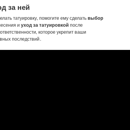
д за ней
елать татуировку‚ помогите ему сделать
выбор
анесения и
уход за татуировкой
после
ответственности‚ которое укрепит ваши
ивных последствий․