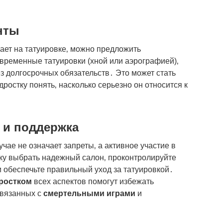
нты
вает на татуировке‚ можно предложить
временные татуировки (хной или аэрографией)‚
з долгосрочных обязательств․ Это может стать
остку понять‚ насколько серьезно он относится к
 и поддержка
чае не означает запреты‚ а активное участие в
ку выбрать надежный салон‚ проконтролируйте
и обеспечьте правильный уход за татуировкой․
ростком
всех аспектов помогут избежать
связанных с
смертельными играми
и