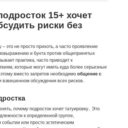
подросток 15+ хочет
бсудить риски без
 – это не просто прихоть‚ а часто проявление
мовыражению и бунта против общепринятых
зывает практика‚ часто приводит к
виям‚ которые могут иметь куда более серьезные
оэтому вместо запретов необходимо
общение с
 и взвешенном обсуждении всех рисков․
дростка
онять‚
почему
подросток хочет татуировку․ Это
длежности к определенной группе‚
 событии или просто эстетическим