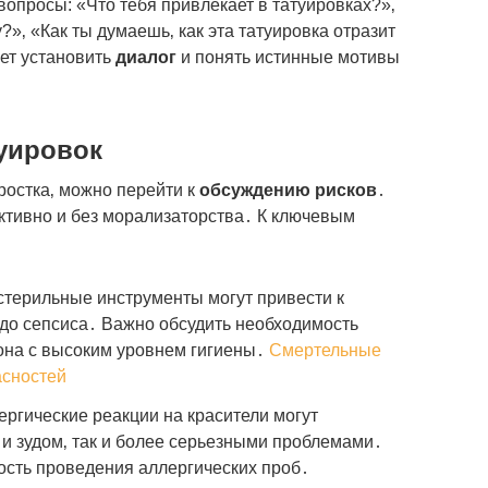
опросы: «Что тебя привлекает в татуировках?»‚
?»‚ «Как ты думаешь‚ как эта татуировка отразит
ет установить
диалог
и понять истинные мотивы
уировок
ростка‚ можно перейти к
обсуждению рисков
․
тивно и без морализаторства․ К ключевым
терильные инструменты могут привести к
до сепсиса․ Важно обсудить необходимость
она с высоким уровнем гигиены․
Смертельные
асностей
ргические реакции на красители могут
 и зудом‚ так и более серьезными проблемами․
сть проведения аллергических проб․