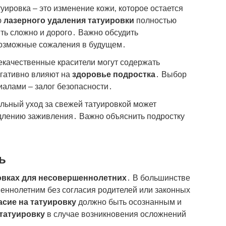
уировка – это изменение кожи‚ которое остается
ю
лазерного удаления татуировки
полностью
ть сложно и дорого․ Важно обсудить
возможные сожаления в будущем․
качественные красители могут содержать
егативно влияют на
здоровье подростка
․ Выбор
алами – залог безопасности․
ьный уход за свежей татуировкой может
длению заживления․ Важно объяснить подростку
ь
ровках для несовершеннолетних
․ В большинстве
еннолетним без согласия родителей или законных
асие на татуировку
должно быть осознанным и
 татуировку
в случае возникновения осложнений