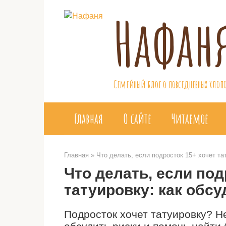
Перейти
Нафан
к
контенту
Семейный блог о повседневных хлопо
Главная
О сайте
Читаемое
Главная
»
Что делать, если подросток 15+ хочет тат
Что делать, если под
татуировку: как обсу
Подросток хочет татуировку? Не