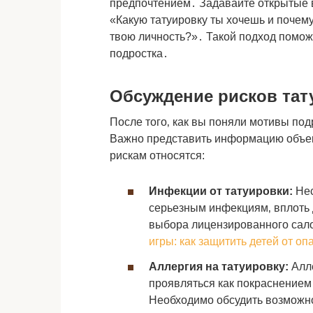
предпочтением․ Задавайте открытые в
«Какую татуировку ты хочешь и почему
твою личность?»․ Такой подход помож
подростка․
Обсуждение рисков тат
После того‚ как вы поняли мотивы под
Важно представить информацию объек
рискам относятся:
Инфекции от татуировки:
Нес
серьезным инфекциям‚ вплоть 
выбора лицензированного сал
игры: как защитить детей от оп
Аллергия на татуировку:
Алле
проявляться как покраснением
Необходимо обсудить возможно