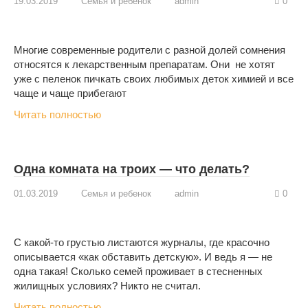
19.03.2019
Семья и ребенок
admin
0
Многие современные родители с разной долей сомнения
относятся к лекарственным препаратам. Они не хотят
уже с пеленок пичкать своих любимых деток химией и все
чаще и чаще прибегают
Читать полностью
Одна комната на троих — что делать?
01.03.2019
Семья и ребенок
admin
0
С какой-то грустью листаются журналы, где красочно
описывается «как обставить детскую». И ведь я — не
одна такая! Сколько семей проживает в стесненных
жилищных условиях? Никто не считал.
Читать полностью