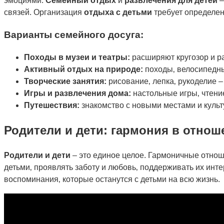
эмоциями.
Семейный отдых
и
развлечения для детей
–
связей. Организация
отдыха с детьми
требует определен
Варианты семейного досуга:
Походы в музеи и театры:
расширяют кругозор и ра
Активный отдых на природе:
походы‚ велосипедны
Творческие занятия:
рисование‚ лепка‚ рукоделие 
Игры и развлечения дома:
настольные игры‚ чтени
Путешествия:
знакомство с новыми местами и куль
Родители и дети: гармония в отнош
Родители и дети
– это единое целое. Гармоничные отнош
детьми‚ проявлять заботу и любовь‚ поддерживать их инте
воспоминания‚ которые останутся с детьми на всю жизнь.