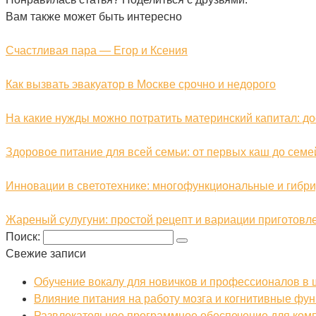
Вам также может быть интересно
Счастливая пара — Егор и Ксения
Как вызвать эвакуатор в Москве срочно и недорого
На какие нужды можно потратить материнский капитал: 
Здоровое питание для всей семьи: от первых каш до семе
Инновации в светотехнике: многофункциональные и гибр
Жареный сулугуни: простой рецепт и вариации приготовл
Поиск:
Свежие записи
Обучение вокалу для новичков и профессионалов в
Влияние питания на работу мозга и когнитивные фу
Развлекательное программное обеспечение для ком