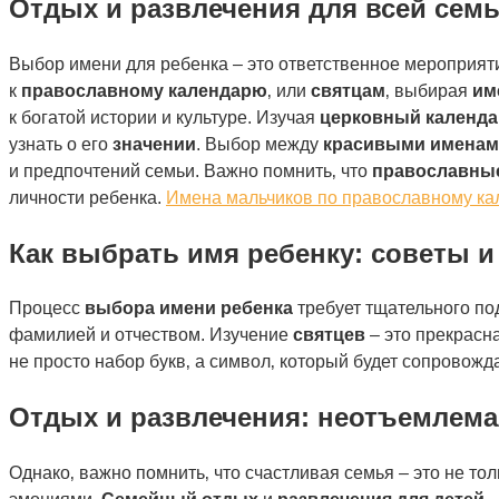
Отдых и развлечения для всей сем
Выбор имени для ребенка – это ответственное мероприя
к
православному календарю
‚ или
святцам
‚ выбирая
им
к богатой истории и культуре. Изучая
церковный календ
узнать о его
значении
. Выбор между
красивыми именам
и предпочтений семьи. Важно помнить‚ что
православные
личности ребенка.
Имена мальчиков по православному ка
Как выбрать имя ребенку: советы 
Процесс
выбора имени ребенка
требует тщательного под
фамилией и отчеством. Изучение
святцев
– это прекрасн
не просто набор букв‚ а символ‚ который будет сопровожд
Отдых и развлечения: неотъемлема
Однако‚ важно помнить‚ что счастливая семья – это не 