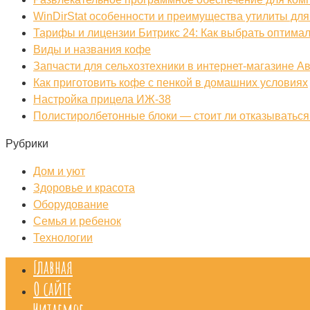
WinDirStat особенности и преимущества утилиты для
Тарифы и лицензии Битрикс 24: Как выбрать оптима
Виды и названия кофе
Запчасти для сельхозтехники в интернет-магазине А
Как приготовить кофе с пенкой в домашних условиях
Настройка прицела ИЖ‑38
Полистиролбетонные блоки — стоит ли отказываться 
Рубрики
Дом и уют
Здоровье и красота
Оборудование
Семья и ребенок
Технологии
Главная
О сайте
Читаемое