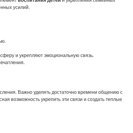
 элемент
воспитания детей
и укрепления семейных
енных усилий.
ью.
осферу и укрепляют эмоциональную связь.
печатления.
осления. Важно уделять достаточно времени общению с
сная возможность укрепить эти связи и создать теплые