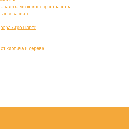
 анализа дискового пространства
льный вариант
врора Агро Партс
от кирпича и дерева