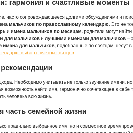
ьи: гармония и счастливые моменты
тие‚ часто сопровождающееся долгими обсуждениями и пои
ена мальчиков по православному календарю
. Это не т
арь
и
имена мальчиков по месяцам
‚ родители могут найт
и для мальчиков
и
лучшими именами для мальчиков
– 
 имена для мальчиков
‚ подобранные по святцам‚ несут 
лендарю: выбор с учётом святцев
и рекомендации
хода. Необходимо учитывать не только звучание имени‚ но 
ая возможность найти имя‚ гармонично сочетающее в себе т
ать человека всю жизнь.
я часть семейной жизни
только правильно выбранное имя‚ но и совместное времяпр