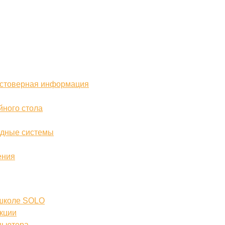
достоверная информация
йного стола
идные системы
ения
 школе SOLO
нкции
пьютера