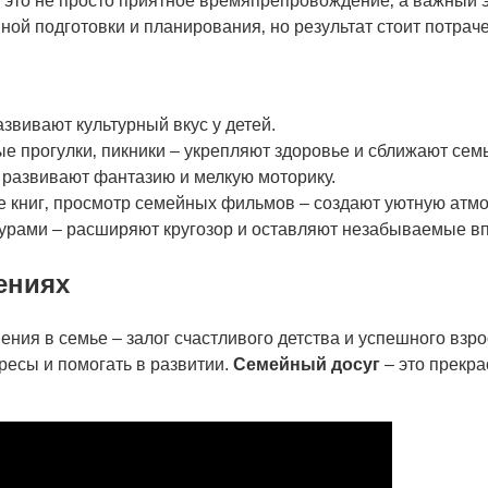
 это не просто приятное времяпрепровождение‚ а важный
ной подготовки и планирования‚ но результат стоит потрач
звивают культурный вкус у детей.
е прогулки‚ пикники – укрепляют здоровье и сближают сем
– развивают фантазию и мелкую моторику.
е книг‚ просмотр семейных фильмов – создают уютную атм
турами – расширяют кругозор и оставляют незабываемые в
ениях
ения в семье – залог счастливого детства и успешного взр
ресы и помогать в развитии.
Семейный досуг
– это прекра